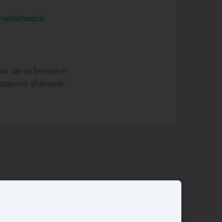
nederland.nl
der dat de bezoeker
 daarvoor afdoende.
Overige
Nieuwbouwnieuws
Contact