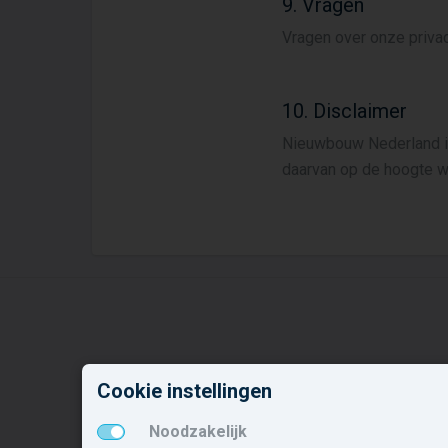
9. Vragen
Vragen over onze priva
10. Disclaimer
Nieuwbouw Nederland is
daarvan op de hoogte w
Nieuwbouw in deze
N
Cookie instellingen
gemeente
o
Noodzakelijk
Alle nieuwbouw projecten
E