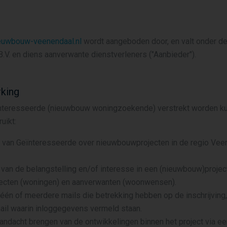
uwbouw-veenendaal.nl
wordt aangeboden door, en valt onder de
V. en diens aanverwante dienstverleners ("Aanbieder").
king
nteresseerde (nieuwbouw woningzoekende) verstrekt worden ku
uikt:
n van Geïnteresseerde over nieuwbouwprojecten in de regio Ve
.
van de belangstelling en/of interesse in een (nieuwbouw)project
ecten (woningen) en aanverwanten (woonwensen).
één of meerdere mails die betrekking hebben op de inschrijving,
mail waarin inloggegevens vermeld staan.
andacht brengen van de ontwikkelingen binnen het project via ee