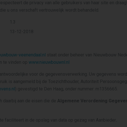
pecteert de privacy van alle gebruikers van haar site en draagt
 die u ons verschaft vertrouwelijk wordt behandeld.
1.3
13-12-2018
uwbouw-veenendaal.nl
staat onder beheer van Nieuwbouw Neder
n te vinden op
www.nieuwbouwnl.nl
erantwoordelijke voor de gegevensverwerking. Uw gegevens wor
ruik is aangemeld bij de Toezichthouder, Autoriteit Persoonsge
evens.nl
) gevestigd te Den Haag, onder nummer: m1356665.
h daarbij aan de eisen die de
Algemene Verordening Gegeve
te faciliteert in de opslag van data op gezag van Aanbieder
.