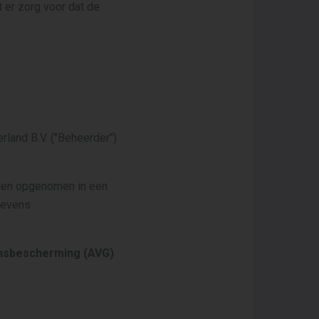
 er zorg voor dat de
land B.V. ("Beheerder")
den opgenomen in een
gevens
nsbescherming (AVG)