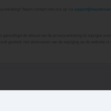
cyverklaring? Neem contact met ons op via
support@nieuwbouw-
 gerechtigd de inhoud van de privacyverklaring te wijzigen zon
ordt gesteld. Het doorvoeren van de wijziging op de website is
ieuwbouw in de
Account
mgeving
Inloggen
Inschrijven
de
Wageningen