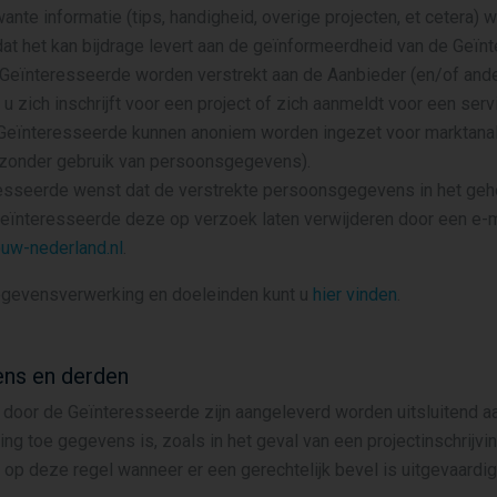
nte informatie (tips, handigheid, overige projecten, et cetera) 
at het kan bijdrage levert aan de geïnformeerdheid van de Geïn
Geïnteresseerde worden verstrekt aan de Aanbieder (en/of and
u zich inschrijft voor een project of zich aanmeldt voor een servi
Geïnteresseerde kunnen anoniem worden ingezet voor marktana
(zonder gebruik van persoonsgegevens).
esseerde wenst dat de verstrekte persoonsgegevens in het gehe
eïnteresseerde deze op verzoek laten verwijderen door een e-ma
w-nederland.nl
.
egevensverwerking en doeleinden kunt u
hier vinden
.
ns en derden
oor de Geïnteresseerde zijn aangeleverd worden uitsluitend aa
ing toe gegevens is, zoals in het geval van een projectinschrijvi
 op deze regel wanneer er een gerechtelijk bevel is uitgevaard