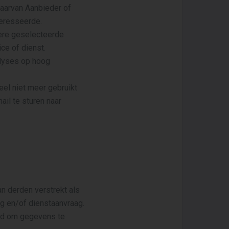
waarvan Aanbieder of
teresseerde.
ere geselecteerde
ce of dienst.
lyses op hoog
el niet meer gebruikt
il te sturen naar
n derden verstrekt als
ng en/of dienstaanvraag.
igd om gegevens te