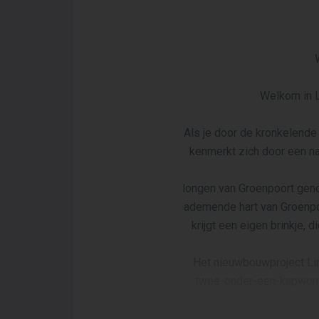
Welkom in L
Als je door de kronkelende 
kenmerkt zich door een nat
longen van Groenpoort gen
ademende hart van Groenpoo
krijgt een eigen brinkje
Het nieuwbouwproject Lin
twee-onder-een-kapwonin
ee