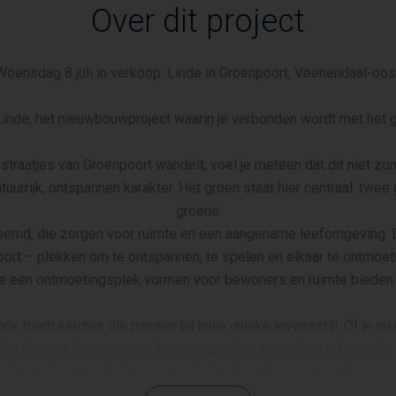
Over dit project
Woensdag 8 juli in verkoop: Linde in Groenpoort, Veenendaal-oos
inde, het nieuwbouwproject waarin je verbonden wordt met het 
straatjes van Groenpoort wandelt, voel je meteen dat dit niet zo
uurrijk, ontspannen karakter. Het groen staat hier centraal: twe
groene
oemd, die zorgen voor ruimte en een aangename leefomgeving. D
rt – plekken om te ontspannen, te spelen en elkaar te ontmoete
, die een ontmoetingsplek vormen voor bewoners en ruimte bieden
de biedt keuzes die passen bij jouw unieke levensstijl. Of je nu
g die met jouw wensen kan meegroeien, een ruime vrijstaande
n levensloopgeschikte woning. In Linde vind je jouw perfecte thu