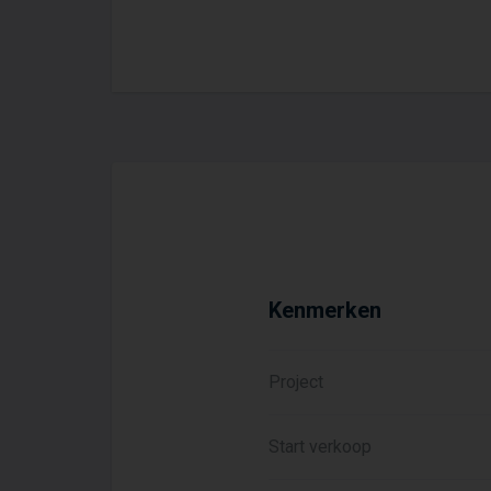
Linde komt te liggen in d
Groenpoort. Hier geniet je
De Groene Grens, het
Kenmerken
Project
Start verkoop