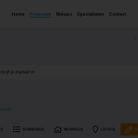
Home
Projecten
Nieuws
Specialisten
Contact
hrijf je digitaal in!
otheek
'S
KENMERKEN
WONINGEN
LOCATIE
I