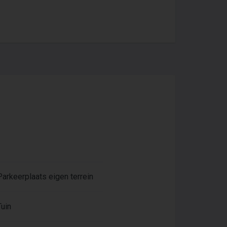
n van de groene longen van
ingen om de hoek waaronder
 van Veenendaal-oost.
Parkeerplaats eigen terrein
Tuin