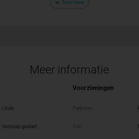
Toon meer
e gezellige, kleinschalige buurt Het Landgoed, grenzend aan éé
 dagelijks van de rust en de prachtige natuur, met alle voorzien
 mooie natuurgebied waar je door heen kan wandelen ten oosten
Kortom: in Linde wordt je verbonden met het goede leven.
Meer informatie
Voorzieningen
Linde
Parkeren
Verkoop gestart
Tuin