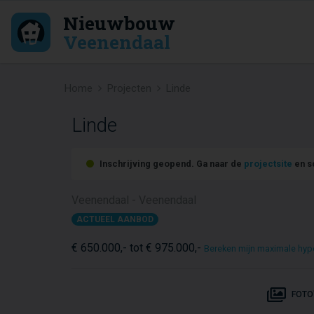
Nieuwbouw
Veenendaal
Home
Projecten
Linde
Linde
Inschrijving geopend. Ga naar de
projectsite
en sc
Veenendaal - Veenendaal
ACTUEEL AANBOD
€ 650.000,- tot € 975.000,-
Bereken mijn maximale hyp
FOTO